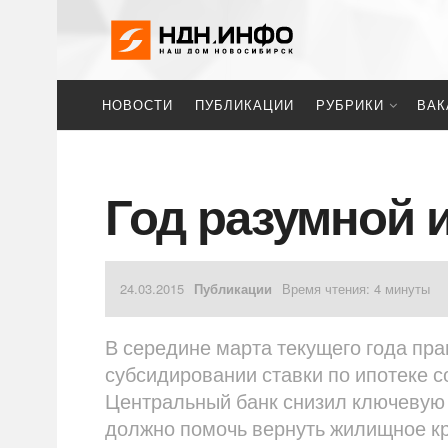
НОВОСТИ
ПУБЛИКАЦИИ
РУБРИКИ
ВАК
Год разумной 
24.03.2015
Публикации
Время чтения: 4 минуты
В середине марта текущего года пр
субсидировании ставки по ипотеке с
Центральный банк снизил ключевую с
должно помочь вернуть жилищное к