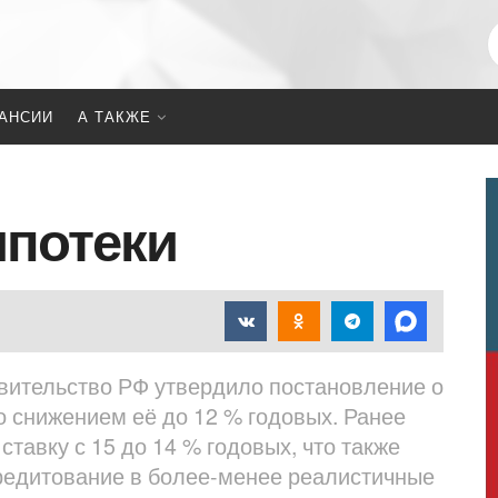
АНСИИ
А ТАКЖЕ
ипотеки
авительство РФ утвердило постановление о
о снижением её до 12 % годовых. Ранее
тавку с 15 до 14 % годовых, что также
редитование в более-менее реалистичные