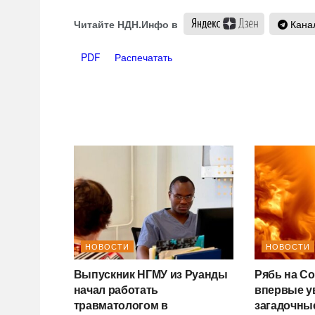
Читайте НДН.Инфо в
Канал
PDF
Распечатать
НОВОСТИ
НОВОСТИ
Выпускник НГМУ из Руанды
Рябь на С
начал работать
впервые у
травматологом в
загадочны