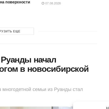
 на поверхности
07.08.2026
РУЗИТЬ ЕЩЕ
 Руанды начал
огом в новосибирской
з многодетной семьи из Руанды стал
Н