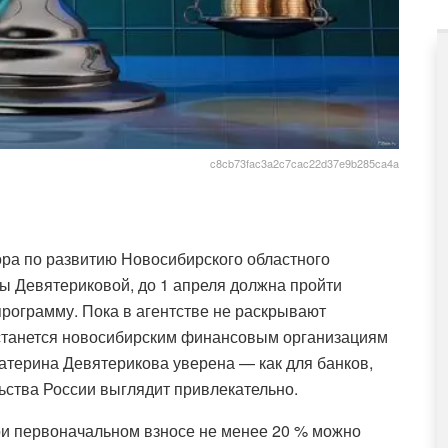
c8cb73fac3a2c7cac22d37e9b285ca4a
ора по развитию Новосибирского областного
ы Девятериковой, до 1 апреля должна пройти
программу. Пока в агентстве не раскрывают
станется новосибирским финансовым организациям
атерина Девятерикова уверена — как для банков,
ьства России выглядит привлекательно.
ри первоначальном взносе не менее 20 % можно