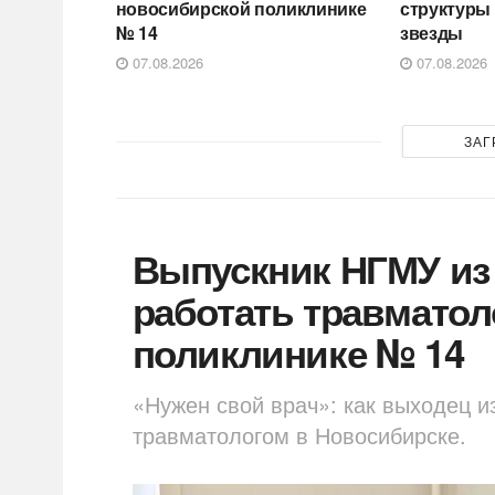
новосибирской поликлинике
структуры
№ 14
звезды
07.08.2026
07.08.2026
ЗАГ
Выпускник НГМУ из
работать травматол
поликлинике № 14
«Нужен свой врач»: как выходец и
травматологом в Новосибирске.