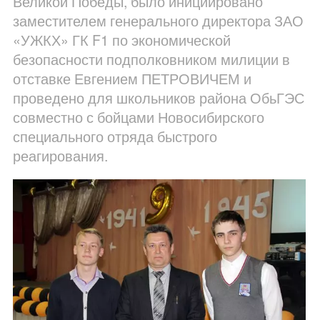
Великой Победы, было инициировано
заместителем генерального директора ЗАО
«УЖКХ» ГК F1 по экономической
безопасности подполковником милиции в
отставке Евгением ПЕТРОВИЧЕМ и
проведено для школьников района ОбьГЭС
совместно с бойцами Новосибирского
специального отряда быстрого
реагирования.