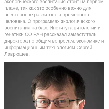
экологического воспитания стоит на первом
плане, так как это особенно важно для
всесторонне развитого современного
человека. О программах экологического
воспитания на базе Института цитологии и
генетики СО РАН рассказал заместитель
директора по общим вопросам, экономике и
информационным технологиям Сергей
Лаврюшев.