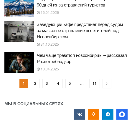
90 дней из-за отравлений туристов
15.01.2026
Заведующий кафе предстанет перед судом
за массовое отравление посетителей под
Новосибирском
31.10.2025
Чем чаще травятся новосибирцы – рассказал
Роспотребнадзор
10.04.2025
1
2
3
4
5
…
11
МЫ В СОЦИАЛЬНЫХ СЕТЯХ