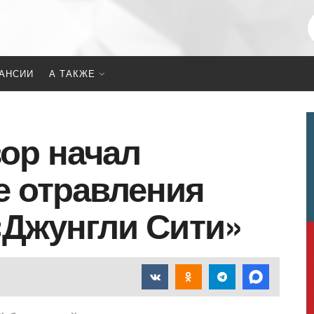
АНСИИ
А ТАКЖЕ
ор начал
е отравления
 «Джунгли Сити»