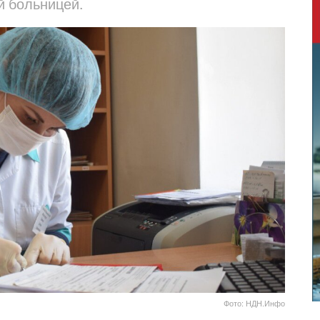
й больницей.
Фото: НДН.Инфо