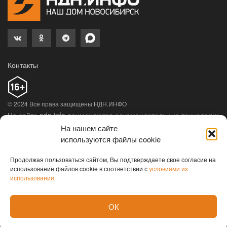
Контакты
© 2024 Все права защищены НДН.ИНФО
На сайте ndn.info применяются рекомендательные технологии
(информационные технологии предоставления информации
На нашем сайте
на основе сбора, систематизации и анализа сведений,
используются файлы cookie
относящихся к предпочтениям пользователей сети
«Интернет», находящихся на территории Российской
Продолжая пользоваться сайтом, Вы подтверждаете свое согласие на
использование файлов cookie в соответствии с
условиями их
Федерации).
Подробная информация
использования
ОК