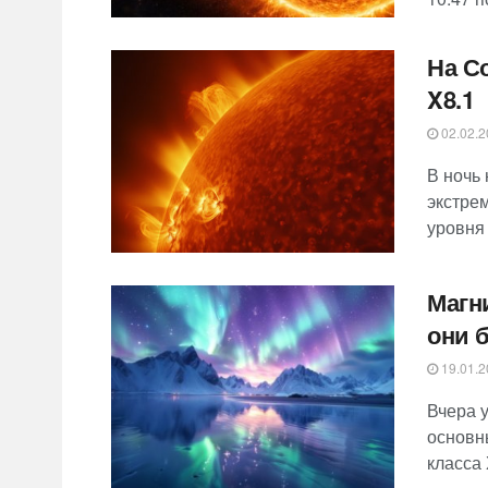
На С
X8.1
02.02.2
В ночь
экстре
уровня 
Магн
они б
19.01.2
Вчера 
основн
класса