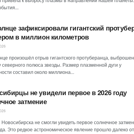
я привела к выбросу плазмы в направлении нашей планеты.
обытия...
олнце зафиксировали гигантский протубе
ером в миллион километров
026
нце произошёл отрыв гигантского протуберанца, выброшен
у северного полюса звезды. Размер плазменной дуги у
ости составил около миллиона...
сибирцы не увидели первое в 2026 году
ечное затмение
026
 Новосибирска не смогли увидеть первое солнечное затме
ода. Это редкое астрономическое явление прошло далеко от