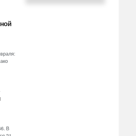
чной
евраля:
нако
и
6. В
я 21...