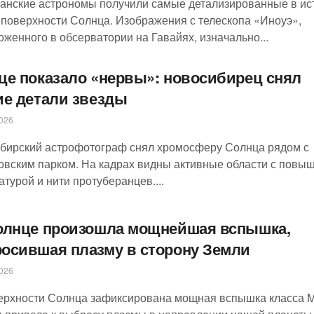
анские астрономы получили самые детализированные в ис
 поверхности Солнца. Изображения с телескопа «Иноуэ»,
женного в обсерватории на Гавайях, изначально...
це показало «нервы»: новосибирец снял
ие детали звезды
026
бирский астрофотограф снял хромосферу Солнца рядом с
овским парком. На кадрах видны активные области с повы
турой и нити протуберанцев....
олнце произошла мощнейшая вспышка,
осившая плазму в сторону Земли
026
ерхности Солнца зафиксирована мощная вспышка класса M