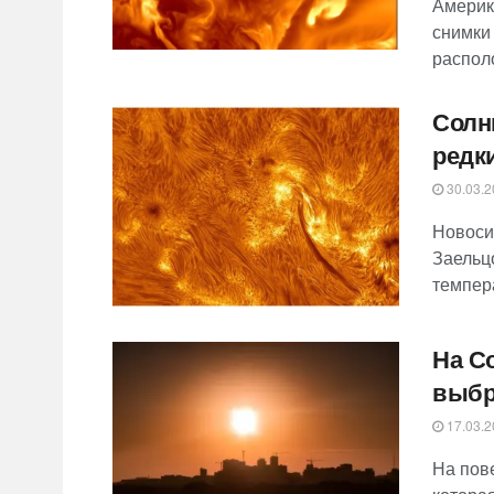
Америк
снимки
располо
Солн
редк
30.03.2
Новоси
Заельц
темпера
На С
выбр
17.03.2
На пов