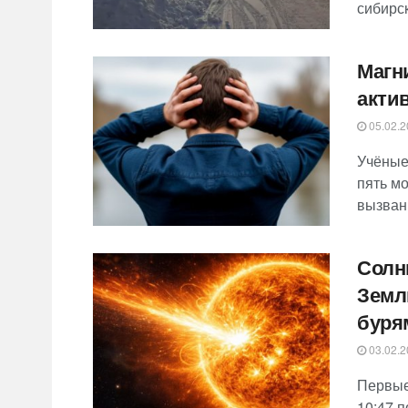
сибирск
Магн
акти
05.02.2
Учёные
пять м
вызван
Солн
Земл
буря
03.02.2
Первые
10:47 