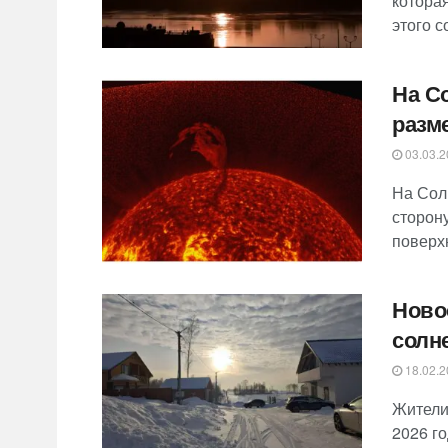
котора
этого с
На С
разм
03.03.2
На Сол
сторон
поверхн
Ново
солн
18.02.2
Жители
2026 г