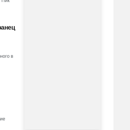
 Пик
ранец
ного в
ние