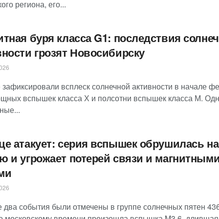
ого региона, его...
итная буря класса G1: последствия солне
вности грозят Новосибирску
026
 зафиксировали всплеск солнечной активности в начале ф
ощных вспышек класса Х и полсотни вспышек класса М. Од
ные...
це атакует: серия вспышек обрушилась на
ю и угрожает потерей связи и магнитным
ми
026
 два события были отмечены в группе солнечных пятен 436
по московскому времени произошла вспышка M3.6, длившаяс