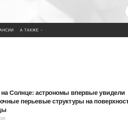
АНСИИ
А ТАКЖЕ
 на Солнце: астрономы впервые увидели
дочные перьевые структуры на поверхнос
ды
026