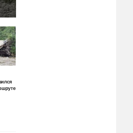
шился
аршруте