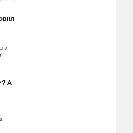
овня
ана
е
и? А
а