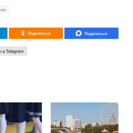
аны
 в Telegram