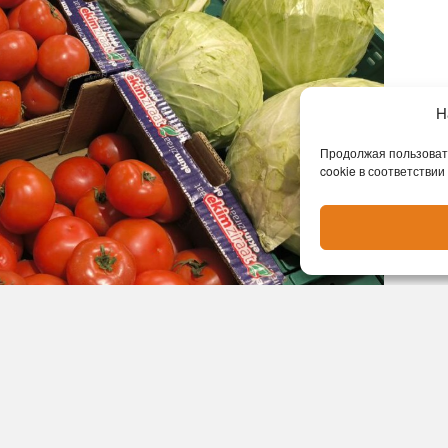
Н
Продолжая пользовать
cookie в соответствии
России Алексей Оверчук сообщил о резком падении
его словам, в 2024 году товарооборот достиг
шлом году снизился до 8 млрд. В текущем году