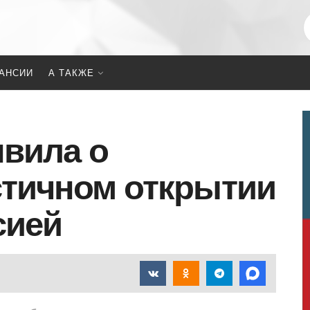
АНСИИ
А ТАКЖЕ
вила о
стичном открытии
сией