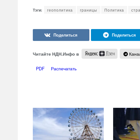
геополитика
границы
Политика
стр
Читайте НДН.Инфо в
Канал
PDF
Распечатать