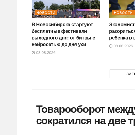
НОВОСТИ
НОВОСТИ
В Новосибирске стартуют
Экономист 
бесплатные фестивали
разориться
выходного дня: от битвы с
ребенка в 
нейросетью до дня ухи
08.08.2026
08.08.2026
ЗАГ
Товарооборот межд
сократился на две 