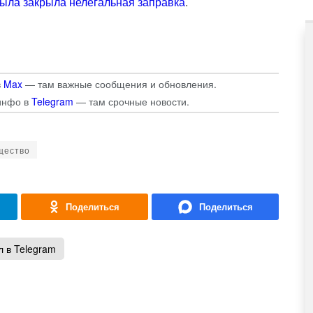
ыла закрыла нелегальная заправка
.
в
Max
— там важные сообщения и обновления.
инфо в
Telegram
— там срочные новости.
щество
 в Telegram