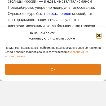
столицы России» — и едва не стал талисманом
Новосибирска, уверенно лидируя в голосовании.
Однако конкурс был
приостановлен
мэрией, так
как горадминистрация сочла результаты
дискредитирующими, когда большинство голосов
было отдано орангутангу. Его кампанию вели
На нашем сайте
местные блогеры и некоторые депутаты. В этом
используются файлы cookie
местные власти усмотрели «политический
Продолжая пользоваться сайтом, Вы подтверждаете свое согласие на
контекст».
использование файлов cookie в соответствии с
условиями их
использования
В мае 2026 года Бату снова оказался в центре
внимания — на этот раз из-за праздничного
ОК
баннера ко Дню Победы, который зоопарк
разместил на одной из улиц города.
На плакате
был изображён орангутан с подписью «С Днём
Победы!».
Часть горожан сочла такое
использование образа животного неуместным в
контексте памятной даты.
Директор зоопарка