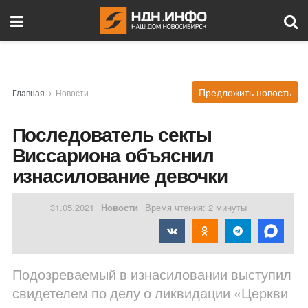
Предложить новость
Главная
Новости
Последователь секты
Виссариона объяснил
изнасилование девочки
31.05.2021
Новости
Время чтения: 2 минуты
Подозреваемый в изнасиловании выступил
свидетелем по делу о ликвидации «Церкви