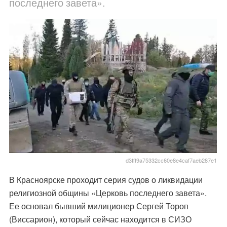
последнего завета».
d3fff9a75332cc60e8e4caf7aeb287e1
В Красноярске проходит серия судов о ликвидации
религиозной общины «Церковь последнего завета».
Ее основал бывший милиционер Сергей Тороп
(Виссарион), который сейчас находится в СИЗО